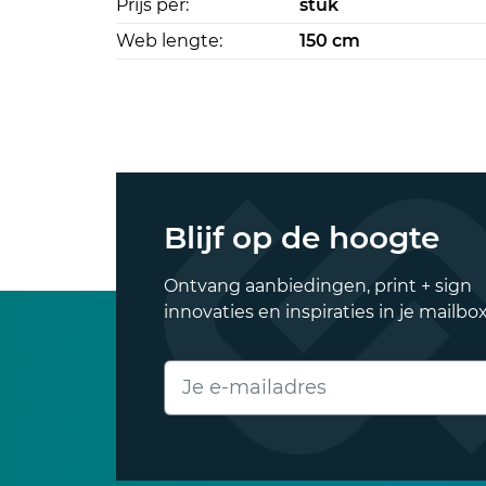
Prijs per:
stuk
Web lengte:
150 cm
Blijf op de hoogte
Ontvang aanbiedingen, print + sign
innovaties en inspiraties in je mailbox
E-mailadres