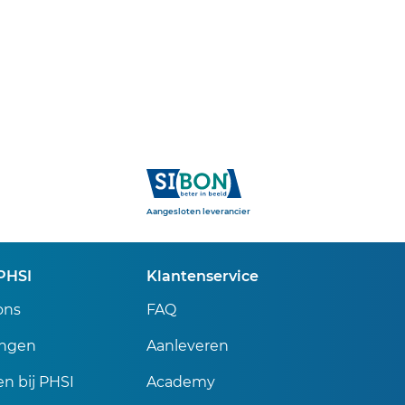
Sibon
Aangesloten leverancier
PHSI
Klantenservice
ons
FAQ
ingen
Aanleveren
n bij PHSI
Academy