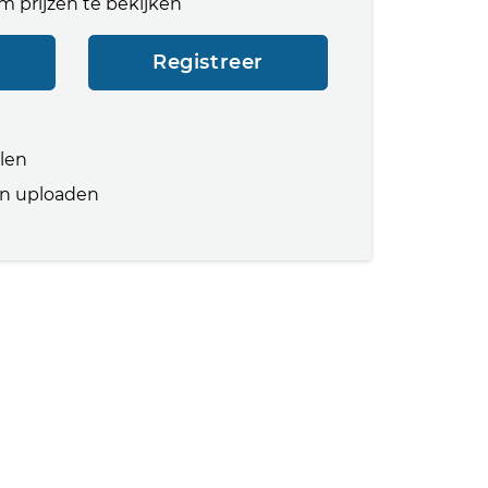
m prijzen te bekijken
Registreer
llen
n uploaden