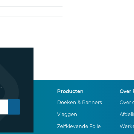
.
Producten
Over 
Doeken & Banners
Over 
Vlaggen
Afdel
Zelfklevende Folie
Werke