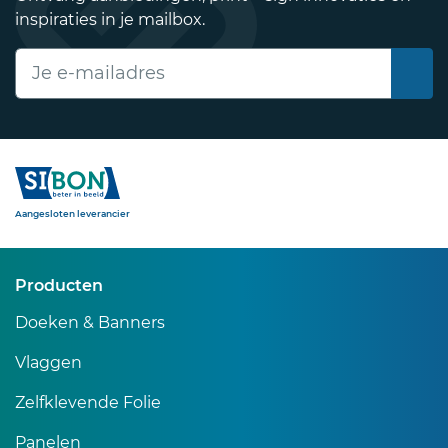
inspiraties in je mailbox.
E-mailadres
Sibon
Aangesloten leverancier
Producten
Doeken & Banners
Vlaggen
Zelfklevende Folie
Panelen