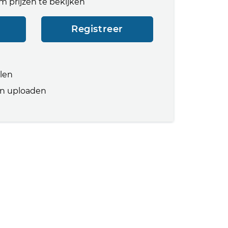
m prijzen te bekijken
Registreer
llen
n uploaden