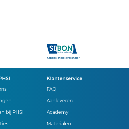
Sibon
Aangesloten leverancier
PHSI
Klantenservice
ons
FAQ
ingen
Aanleveren
n bij PHSI
Academy
ties
Materialen