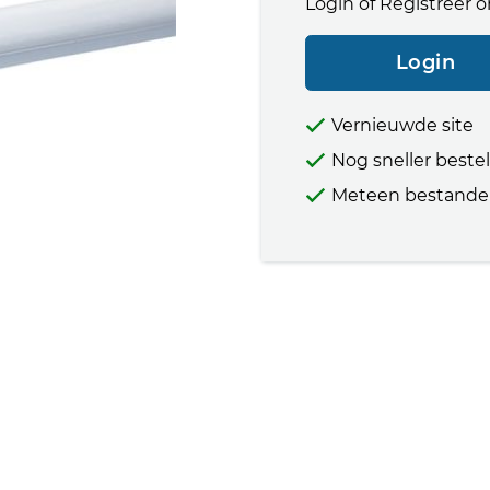
Login of Registreer o
Login
Vernieuwde site
Nog sneller beste
Meteen bestande