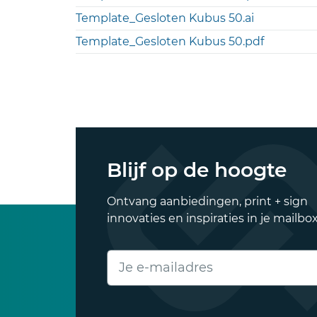
Template_Gesloten Kubus 50.ai
Template_Gesloten Kubus 50.pdf
Blijf op de hoogte
Ontvang aanbiedingen, print + sign
innovaties en inspiraties in je mailbox
E-mailadres