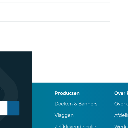
.
Producten
Over 
Doeken & Banners
Over 
Vlaggen
Afdel
Zelfklevende Folie
Werke