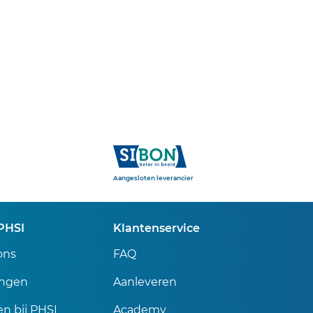
Sibon
Aangesloten leverancier
PHSI
Klantenservice
ons
FAQ
ingen
Aanleveren
n bij PHSI
Academy