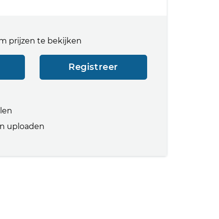
m prijzen te bekijken
Registreer
llen
n uploaden