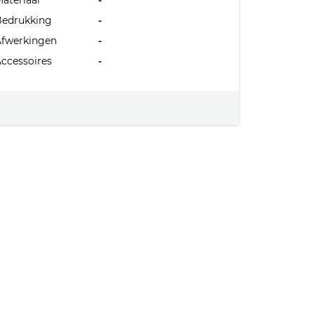
ateriaal
-
Bedrukking
-
Afwerkingen
-
ccessoires
-