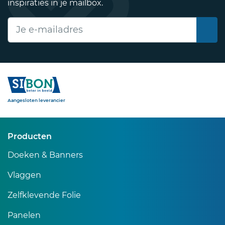
inspiraties in je mailbox.
E-mailadres
Sibon
Aangesloten leverancier
Producten
Doeken & Banners
Vlaggen
Zelfklevende Folie
Panelen