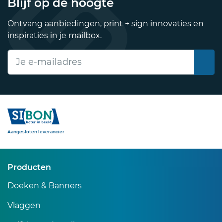
Blijf op de hoogte
Ontvang aanbiedingen, print + sign innovaties en
inspiraties in je mailbox.
E-mailadres
Sibon
Aangesloten leverancier
Producten
Doeken & Banners
Vlaggen