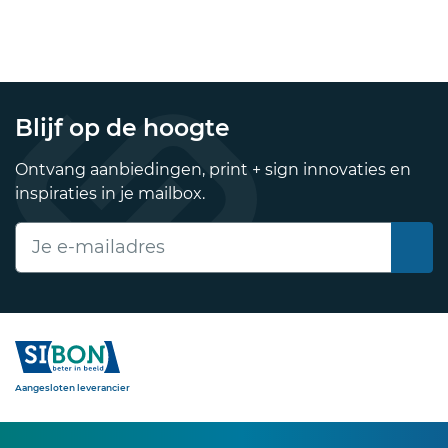
Blijf op de hoogte
Ontvang aanbiedingen, print + sign innovaties en
inspiraties in je mailbox.
E-mailadres
Sibon
Aangesloten leverancier