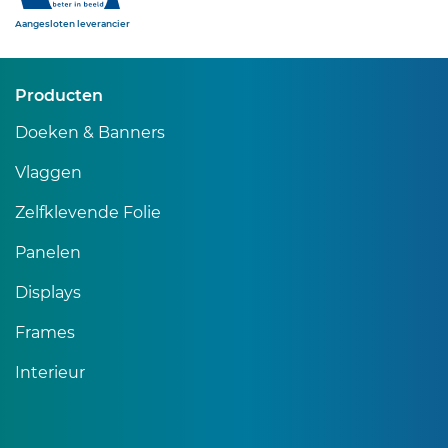
Sibon
Aangesloten leverancier
Producten
Doeken & Banners
Vlaggen
Zelfklevende Folie
Panelen
Displays
Frames
Interieur