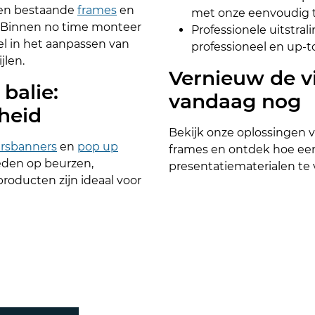
nnen bestaande
frames
en
met onze eenvoudig te
 Binnen no time monteer
Professionele uitstrali
ibel in het aanpassen van
professioneel en up-
jlen.
Vernieuw de vi
balie:
vandaag nog
rheid
Bekijk onze oplossingen v
rsbanners
en
pop up
frames en ontdek hoe een
bieden op beurzen,
presentatiematerialen te 
roducten zijn ideaal voor