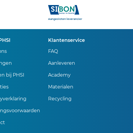
Sibon
Aangesloten leverancier
PHSI
Klantenservice
ons
FAQ
ingen
Aanleveren
n bij PHSI
Academy
ties
Materialen
cyverklaring
Recycling
ingsvoorwaarden
ct