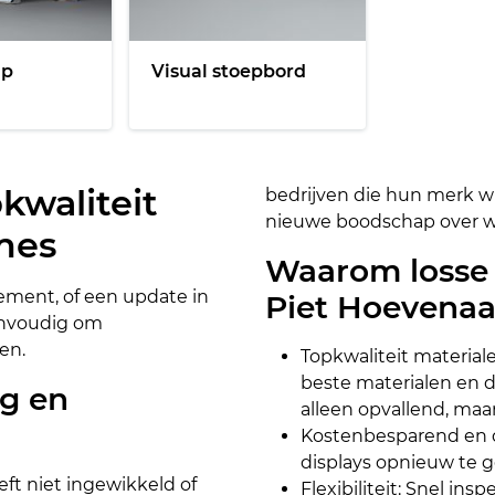
up
Visual stoepbord
kwaliteit
bedrijven die hun merk w
nieuwe boodschap over wi
mes
Waarom losse v
ement, of een update in
Piet Hoevenaa
nvoudig om
en.
Topkwaliteit material
beste materialen en d
g en
alleen opvallend, maa
Kostenbesparend en 
displays opnieuw te g
eft niet ingewikkeld of
Flexibiliteit: Snel in