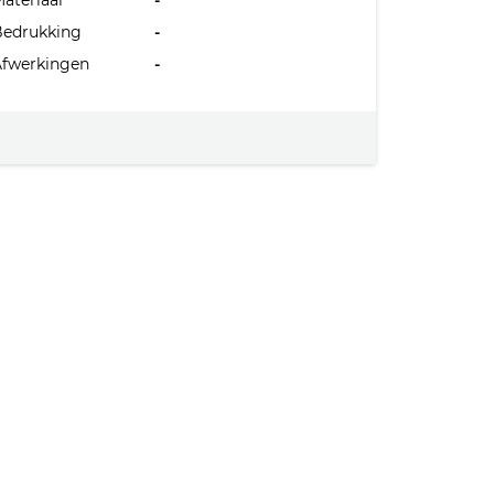
ateriaal
-
Bedrukking
-
Afwerkingen
-