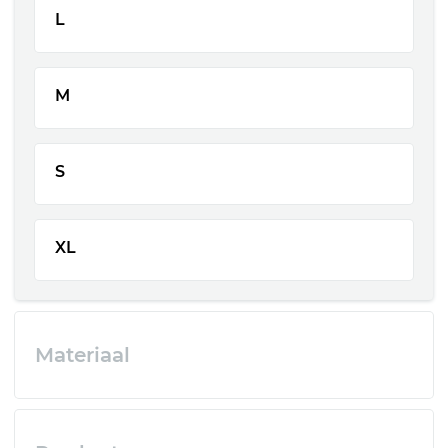
L
M
S
XL
Materiaal