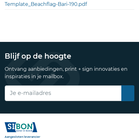
Template_Beachflag-Bari-190.pdf
Blijf op de hoogte
Ontvang aanbiedingen, print + sign innovaties en
inspiraties in je mailbox.
E-mailadres
Sibon
Aangesloten leverancier