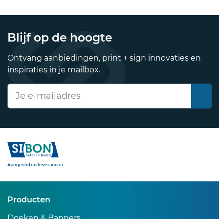
Blijf op de hoogte
Ontvang aanbiedingen, print + sign innovaties en
inspiraties in je mailbox.
E-mailadres
Sibon
Aangesloten leverancier
Producten
Doeken & Banners