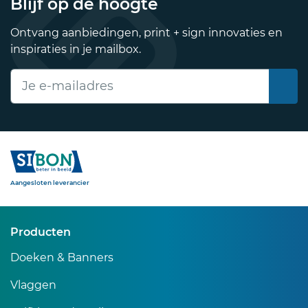
Blijf op de hoogte
Ontvang aanbiedingen, print + sign innovaties en
inspiraties in je mailbox.
E-mailadres
Sibon
Aangesloten leverancier
Producten
Doeken & Banners
Vlaggen