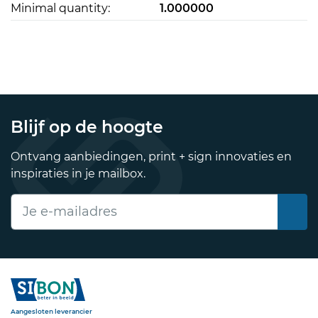
Minimal quantity:
1.000000
Blijf op de hoogte
Ontvang aanbiedingen, print + sign innovaties en
inspiraties in je mailbox.
E-mailadres
Sibon
Aangesloten leverancier