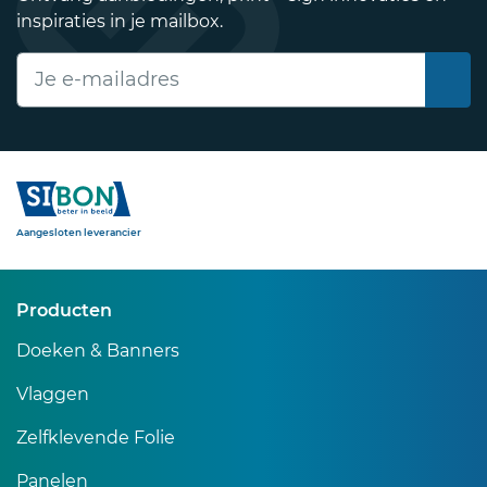
inspiraties in je mailbox.
E-mailadres
Sibon
Aangesloten leverancier
Producten
Doeken & Banners
Vlaggen
Zelfklevende Folie
Panelen