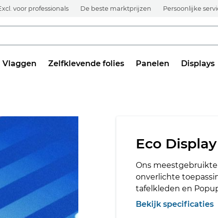
Excl. voor professionals
De beste marktprijzen
Persoonlijke serv
Vlaggen
Zelfklevende folies
Panelen
Displays
Eco Display
Ons meestgebruikte t
onverlichte toepassi
tafelkleden en Popu
Bekijk specificaties