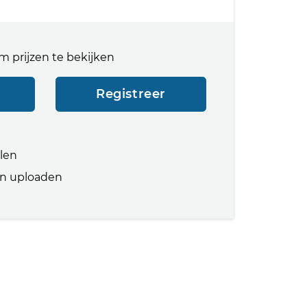
m prijzen te bekijken
Registreer
llen
n uploaden