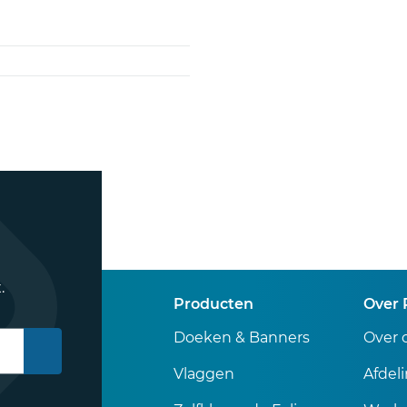
.
Producten
Over 
Doeken & Banners
Over 
Vlaggen
Afdel