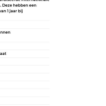
e. Deze hebben een
n 1 jaar bij
binnen
caat