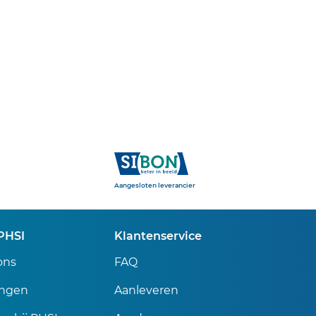
Sibon
Aangesloten leverancier
PHSI
Klantenservice
ons
FAQ
ingen
Aanleveren