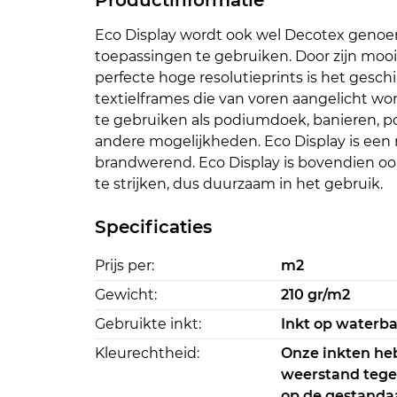
Productinformatie
Eco Display wordt ook wel Decotex genoem
toepassingen te gebruiken. Door zijn mooi
perfecte hoge resolutieprints is het geschi
textielframes die van voren aangelicht word
te gebruiken als podiumdoek, banieren, p
andere mogelijkheden. Eco Display is een 
brandwerend. Eco Display is bovendien o
te strijken, dus duurzaam in het gebruik.
Specificaties
Prijs per:
m2
Gewicht:
210 gr/m2
Gebruikte inkt:
Inkt op waterba
Kleurechtheid:
Onze inkten he
weerstand tege
op de gestandaa