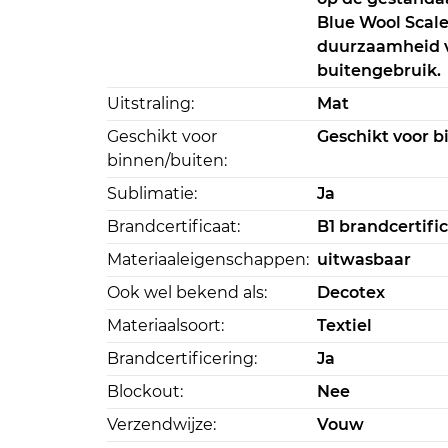
Blue Wool Scal
duurzaamheid va
buitengebruik.
Uitstraling:
Mat
Geschikt voor
Geschikt voor 
binnen/buiten:
Sublimatie:
Ja
Brandcertificaat:
B1 brandcertifi
Materiaaleigenschappen:
uitwasbaar
Ook wel bekend als:
Decotex
Materiaalsoort:
Textiel
Brandcertificering:
Ja
Blockout:
Nee
Verzendwijze:
Vouw