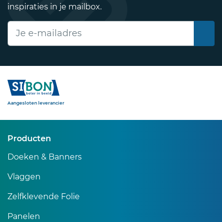
inspiraties in je mailbox.
E-mailadres
Sibon
Aangesloten leverancier
Producten
Doeken & Banners
Vlaggen
Zelfklevende Folie
Panelen