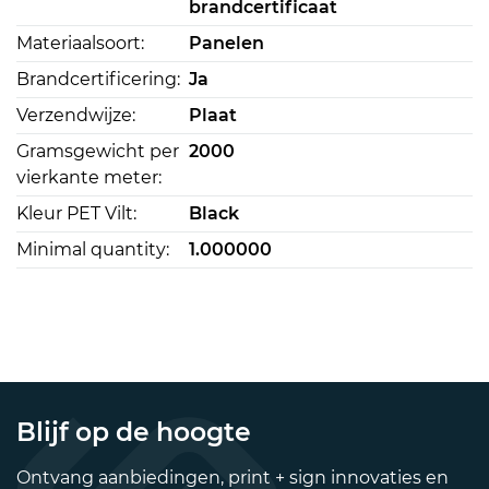
brandcertificaat
Materiaalsoort:
Panelen
Brandcertificering:
Ja
Verzendwijze:
Plaat
Gramsgewicht per
2000
vierkante meter:
Kleur PET Vilt:
Black
Minimal quantity:
1.000000
Blijf op de hoogte
Ontvang aanbiedingen, print + sign innovaties en