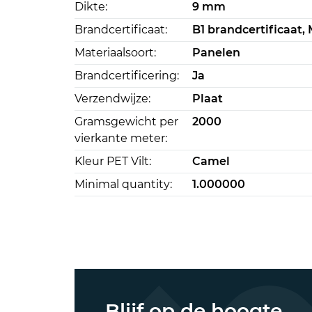
Dikte:
9 mm
Brandcertificaat:
B1 brandcertificaat, 
Materiaalsoort:
Panelen
Brandcertificering:
Ja
Verzendwijze:
Plaat
Gramsgewicht per
2000
vierkante meter:
Kleur PET Vilt:
Camel
Minimal quantity:
1.000000
Blijf op de hoogte