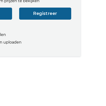
m prijzen te bekijken
Registreer
llen
n uploaden