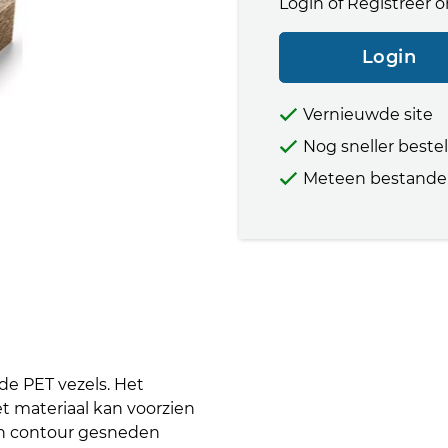
Login of Registreer o
Login
Vernieuwde site
Nog sneller beste
Meteen bestande
e PET vezels. Het
et materiaal kan voorzien
n contour gesneden