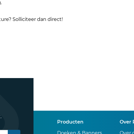
.
ure? Solliciteer dan direct!
.
Producten
Over 
Doeken & Banners
Over 