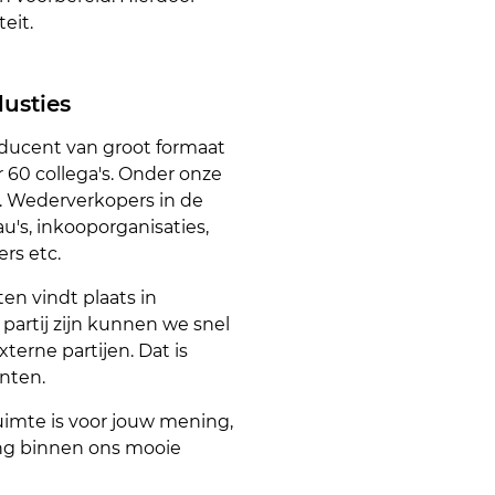
eit.
dusties
oducent van groot formaat
r 60 collega's. Onder onze
s. Wederverkopers in de
's, inkooporganisaties,
rs etc.
en vindt plaats in
partij zijn kunnen we snel
terne partijen. Dat is
anten.
ruimte is voor jouw mening,
ing binnen ons mooie