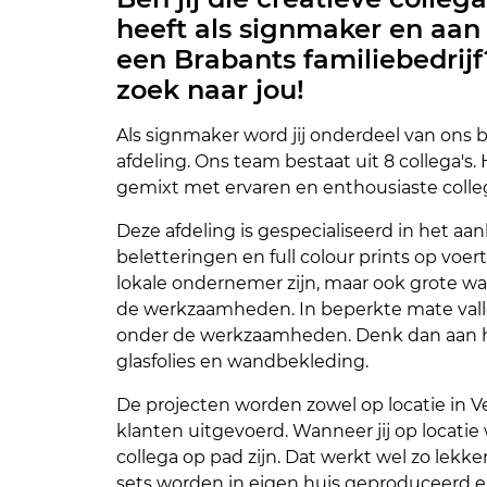
heeft als signmaker en aan 
een Brabants familiebedrijf
zoek naar jou!
Als signmaker word jij onderdeel van ons
afdeling. Ons team bestaat uit 8 collega's.
gemixt met ervaren en enthousiaste colleg
Deze afdeling is gespecialiseerd in het a
beletteringen en full colour prints op voer
lokale ondernemer zijn, maar ook grote w
de werkzaamheden. In beperkte mate valle
onder de werkzaamheden. Denk dan aan 
glasfolies en wandbekleding.
De projecten worden zowel op locatie in Ve
klanten uitgevoerd. Wanneer jij op locatie 
collega op pad zijn. Dat werkt wel zo lekker.
sets worden in eigen huis geproduceerd e