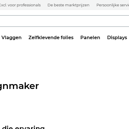
Excl. voor professionals
De beste marktprijzen
Persoonlijke serv
Vlaggen
Zelfklevende folies
Panelen
Displays
ignmaker
a die ervaring