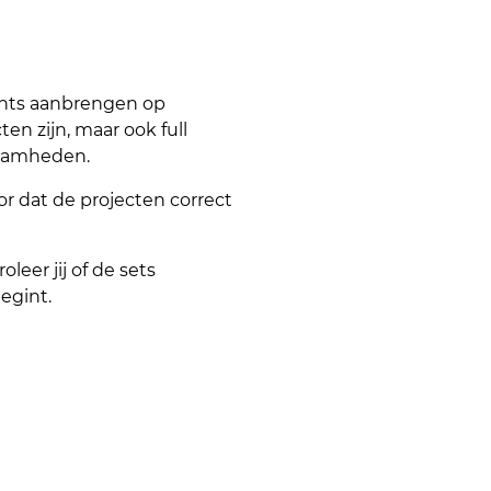
rints aanbrengen op
en zijn, maar ook full
zaamheden.
or dat de projecten correct
eer jij of de sets
egint.