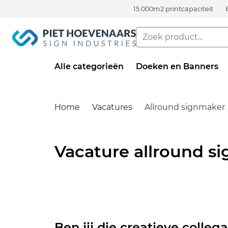
15.000m2 printcapaciteit
Alle categorieën
Doeken en Banners
Home
Vacatures
Allround signmaker
Vacature allround s
Ben jij die creatieve colleg