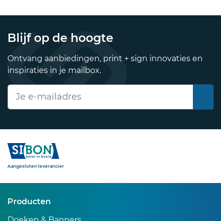
Blijf op de hoogte
Ontvang aanbiedingen, print + sign innovaties en
inspiraties in je mailbox.
E-mailadres
Sibon
Aangesloten leverancier
Producten
Doeken & Banners